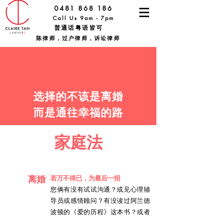
0481 868 186
Call Us 9am - 7pm
普通话粤语皆可
陈律师，过户律师，诉讼律师
选择的不该是离婚
​而是通往幸福的路
家庭法
离婚
若万不得已，为最后一招
您俩有没有试试沟通？或见心理辅
导员或感情顾问？有没读过阿兰徳
波顿的《爱的历程》这本书？或者