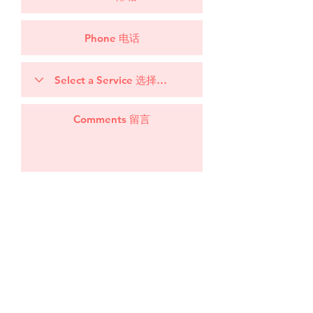
Request a Quote 请给报价
CLAIRE TAN
LAWYER
S